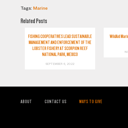
Tags:
Marine
Related Posts
FISHING COOPERATIVES LEAD SUSTAINABLE
WildAid Mari
MANAGEMENT AND ENFORCEMENT OF THE
LOBSTER FISHERY AT SCORPION REEF
N
NATIONAL PARK, MEXICO
SEPTEMBER 6, 2022
ABOUT
CONTACT US
WAYS TO GIVE