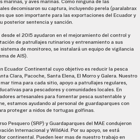
as marinas, y aves marinas. Como ninguna de las
iales decomisaron su captura, incluyendo perela (paralabrax
ies que son importante para las exportaciones del Ecuador y
su posterior sentencia y sanción.
s desde el 2015 ayudaron en el mejoramiento del control y
ntación de patrullajes rutinarios y entrenamiento a sus
sistema de monitoreo, se instalará un equipo de vigilancia
ema de AIS).
en Ecuador Continental cuyo objetivo es reducir la pesca
anta Clara, Pacoche, Santa Elena, El Morro y Galera. Nuestro
marítima para cada sitio, apoyo a patrullajes regulares,
ucativas para pescadores y comunidades locales. En
adores artesanales para fomentar pesca sustentable y
che, estamos ayudando al personal de guardaparques con
ara proteger a nidos de tortugas golfinas.
curso Pesquero (SRP) y Guardaparques del MAE condujeron
ación Internacional y WildAid. Por su apoyo, se está
ador continental. Pueden leer mas de nuestro trabajo en