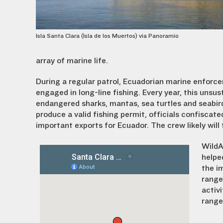
Isla Santa Clara (Isla de los Muertos) via Panoramio
array of marine life.
During a regular patrol, Ecuadorian marine enforce
engaged in long-line fishing. Every year, this unsus
endangered sharks, mantas, sea turtles and seabir
produce a valid fishing permit, officials confisca
important exports for Ecuador. The crew likely will 
WildA
helpe
the i
ranger
activi
range