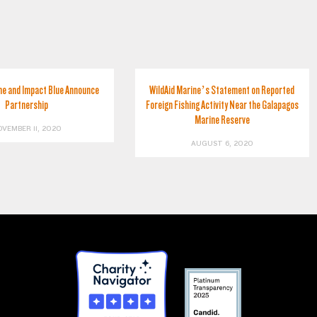
ne and Impact Blue Announce
WildAid Marine’s Statement on Reported
Partnership
Foreign Fishing Activity Near the Galapagos
Marine Reserve
OVEMBER 11, 2020
AUGUST 6, 2020