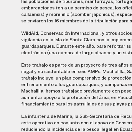
las poblaciones de tiburones, mantarrayas, tortug
embarcaciones tenía un permiso de pesca, los ofic
callaensis) y morenillo (scomber japonicus), espec
se enviaron los 16 miembros de la tripulación para 
WildAid, Conservación Internacional, y otros socio
vigilancia en la Isla de Santa Clara con la impleme
guardaparques. Durante este año, para reforzar su 
electrónica (una cámara de largo alcance y un sist
Este trabajo es parte de un proyecto de tres años 
ilegal y no sustentable en seis AMPs: Machalilla, S
trabajo incluye: un plan comprensivo de protección 
entrenamiento a los guardaparques, y campañas ed
Machalilla, hemos trabajado previamente con pesc
aumentar apoyo a la protección del área, en Paco
financiamiento para los patrullajes de sus playas p
La infantería de Marina, la Sub-Secretaria de Re
este operativo en conjunto con el apoyo de Conserv
reduciendo la incidencia de la pesca ilegal en Ecu